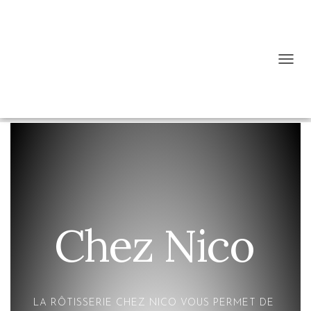
D
É
P
L
I
E
R
L
A
N
A
V
Chez Nico
I
G
A
T
I
O
LA RÔTISSERIE CHEZ NICO VOUS PERMET DE
N