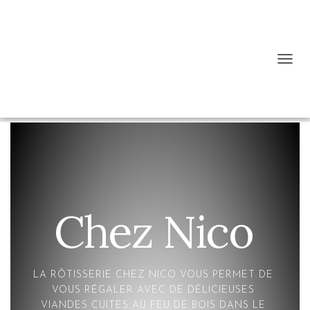
D
É
P
L
I
E
R
L
A
N
A
Chez Nico
V
I
G
A
T
LA RÔTISSERIE CHEZ NICO VOUS PERMET DE
I
VOUS RÉGALER AVEC DE DÉLICIEUSES
O
VIANDES CUITES AU FEU DE BOIS DANS LE
N