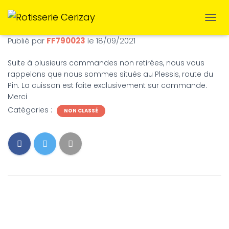
D
É
Publié par
FF790023
le
18/09/2021
P
L
Suite à plusieurs commandes non retirées, nous vous
I
rappelons que nous sommes situés au Plessis, route du
E
R
Pin. La cuisson est faite exclusivement sur commande.
L
Merci
A
Catégories :
NON CLASSÉ
N
A
V
I
G
A
T
I
O
N