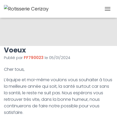
D
É
P
L
I
E
R
Voeux
L
A
Publié par
FF790023
le
05/01/2024
N
A
V
Cher tous,
I
G
L’équipe et moi-même voulons vous souhaiter à tous
A
la meilleure année qui soit, la santé surtout car sans
T
la santé, le reste ne suit pas. Nous espérons vous
I
O
retrouver très vite, dans la bonne humeur, nous
N
continuerons de faire notre possible pour vous
satisfaire.